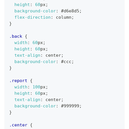
height
:
60
px
;
background-color
:
#d6e8d5
;
flex-direction
:
 column
;
}
.back
{
width
:
60
px
;
height
:
60
px
;
text-align
:
 center
;
background-color
:
#ccc
;
}
.report
{
width
:
100
px
;
height
:
60
px
;
text-align
:
 center
;
background-color
:
#999999
;
}
.center
{