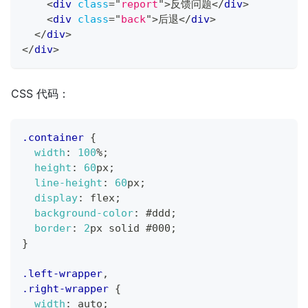
<
div
class
=
"
report
"
>
反馈问题
</
div
>
<
div
class
=
"
back
"
>
后退
</
div
>
</
div
>
</
div
>
CSS 代码：
.container
{
width
:
100
%
;
height
:
60
px
;
line-height
:
60
px
;
display
:
 flex
;
background-color
:
#ddd
;
border
:
2
px
 solid 
#000
;
}
.left-wrapper
,
.right-wrapper
{
width
:
 auto
;