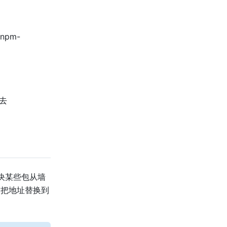
npm-
上去
决某些包从墙
载前把地址替换到