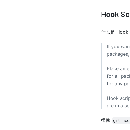
Hook Sc
什么是 Hook
If you want
packages, 
Place an e
for all pa
for any pa
Hook scrip
are in a s
很像
git hoo