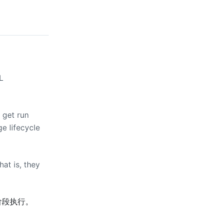
L
ll get run
e lifecycle
at is, they
阶段执行。