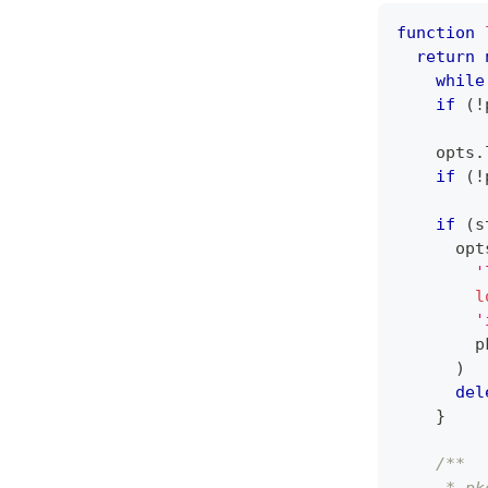
function
return
while
if
(
!
    opts
.
if
(
!
if
(
s
      opt
'
l
'
        p
)
del
}
/**