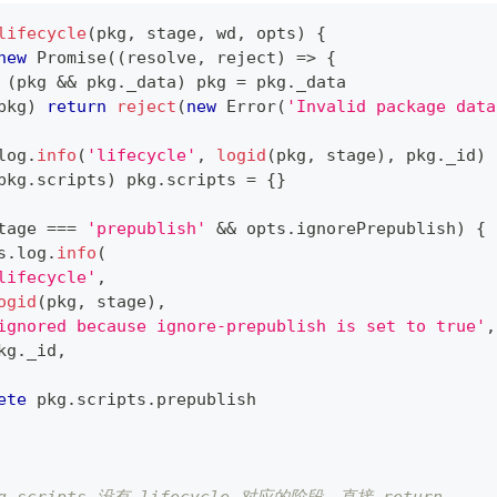
lifecycle
(
pkg
,
 stage
,
 wd
,
 opts
)
{
new
Promise
(
(
resolve
,
 reject
)
=>
{
(
pkg 
&&
 pkg
.
_data
)
 pkg 
=
 pkg
.
_data
pkg
)
return
reject
(
new
Error
(
'Invalid package data
log
.
info
(
'lifecycle'
,
logid
(
pkg
,
 stage
)
,
 pkg
.
_id
)
pkg
.
scripts
)
 pkg
.
scripts
=
{
}
tage 
===
'prepublish'
&&
 opts
.
ignorePrepublish
)
{
s
.
log
.
info
(
lifecycle'
,
ogid
(
pkg
,
 stage
)
,
ignored because ignore-prepublish is set to true'
,
kg
.
_id
,
ete
 pkg
.
scripts
.
prepublish