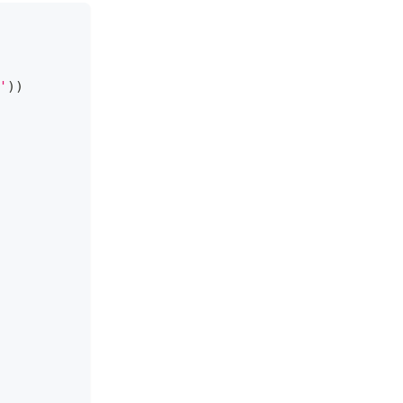
'
)
)