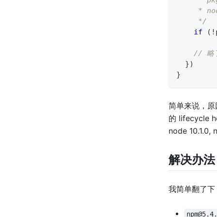
     * p
     * 
     */
if
(
!
// 
}
)
}
简单来说，原因就是
的 lifecyc
node 10.1.0
解决办法
我简单翻了下
npm@5.4