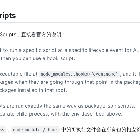
ripts
 Scripts，直接看官方的说明：
 to run a specific script at a specific lifecycle event for AL
then you can use a hook script.
xecutable file at
, and it'
node_modules/.hooks/{eventname}
ckages when they are going through that point in the packag
ckages installed in that root.
ts are run exactly the same way as package.json scripts. Th
eparate child process, with the env described above.
，
中的可执行文件会在所有包的相应
ks
node_modules/.hook