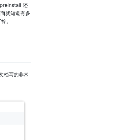
nstall 还
看下面就知道有多
的可怜。
。这个包文档写的非常