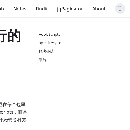
ub
Notes
Findit
jqPaginator
About
执行的
Hook Scripts
npm-lifecycle
解决办法
最后
希望在每个包里
scripts，而是
）。开始想各种方
。